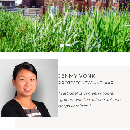
JENMY VONK
Visie en werkwijze
PROJECTONTWIKKELAAR
" Het doel is om een mooie,
Portfolio
tijdloze wijk te maken met een
dorps karakter. "
Team
Nieuws