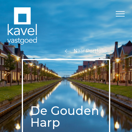
Naar Portfolio
De Gouden
Harp