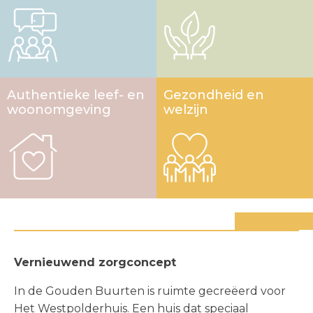
Authentieke leef- en
Gezondheid en
woon­omgeving
welzijn
Meer over integrale gebiedsontwikkeling >
Duurzaamheid
Sociale huurappartementen
Vernieuwend zorgconcept
De appartementen in dit deelgebied zijn
Gelegen aan de entree van de wijk aan
In de Gouden Buurten is ruimte gecreëerd voor
Nul-op-
de-meter (NOM)
weerszijden van de Gouden Harplaan, staan 2
Het Westpolderhuis. Een huis dat speciaal
en volledig gasloos. Dat