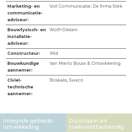
Marketing- en
Voll Communicatie, De firma Stek
communicatie­
adviseur:
Bouwfysisch- en
Wolf+Dikken
installatie-
adviseur:
Constructeur:
IMd
Bouwkundige
Van Mierlo Bouw & Ontwikkeling
aannemer:
Civiel-
Boskalis, Sweco
technische
aannemer:
Integrale gebieds­
Duurzaam en
ontwikkeling
toekomst­bestendig