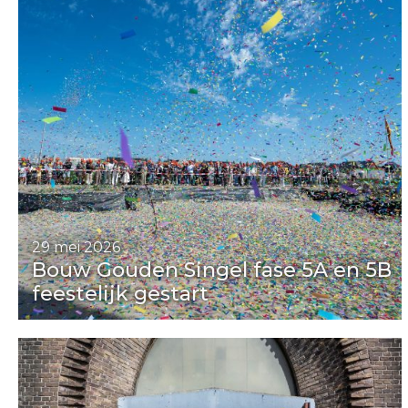
Visie en werkwijze
Portfolio
Team
Nieuws
Contact
29 mei 2026
Bouw Gouden Singel fase 5A en 5B
feestelijk gestart