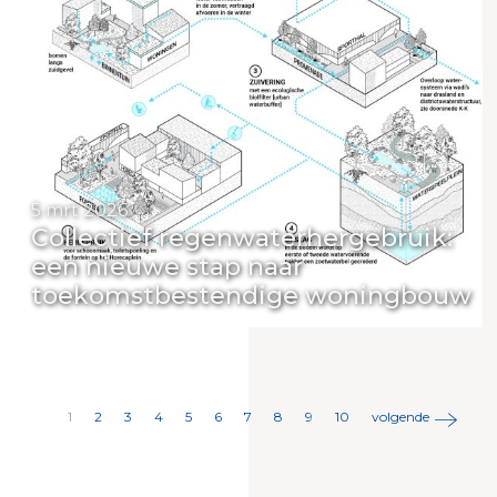
5 mrt 2026
Collectief regenwaterhergebruik:
een nieuwe stap naar
toekomstbestendige woningbouw
1
2
3
4
5
6
7
8
9
10
volgende