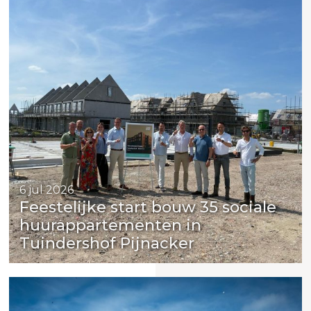
6 jul 2026
Feestelijke start bouw 35 sociale
huurappartementen in
Tuindershof Pijnacker