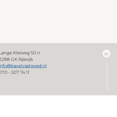
Lange Kleiweg 50 n
2288 GK Rijswijk
WEBSITE:
info@kavelvastgoed.nl
070 - 307 74 11
CVR.NL