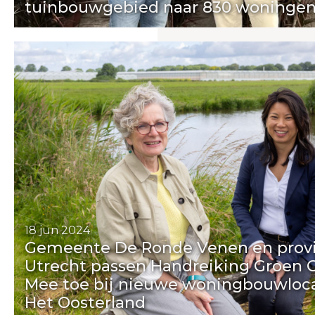
tuinbouwgebied naar 830 woninge
Visie en werkwijze
Portfolio
Team
Nieuws
Contact
18 jun 2024
Gemeente De Ronde Venen en prov
Utrecht passen Handreiking Groen G
Mee toe bij nieuwe woningbouwloc
Het Oosterland