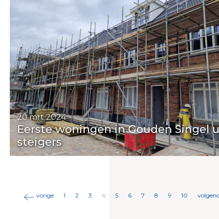
20 mrt 2024
Eerste woningen in Gouden Singel u
steigers
vorige
1
2
3
4
5
6
7
8
9
10
volgen