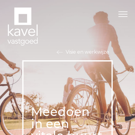
Visie en werkwijze
Meedoen
in een