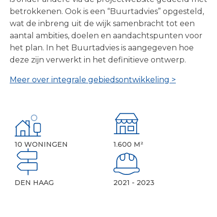
betrokkenen. Ook is een “Buurtadvies” opgesteld,
wat de inbreng uit de wijk samenbracht tot een
aantal ambities, doelen en aandachtspunten voor
het plan. In het Buurtadvies is aangegeven hoe
deze zijn verwerkt in het definitieve ontwerp.
Meer over integrale gebiedsontwikkeling >
Meer over duurzaam en toekomstbestendig >
Meer over authentieke leef- en woonomgeving >
Meer over gezondheid en welzijn >
10 WONINGEN
1.600 M²
DEN HAAG
2021 - 2023