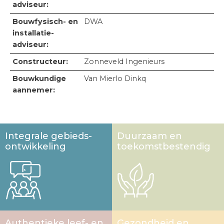
adviseur:
Bouwfysisch- en
DWA
Visie en werkwijze
installatie-
adviseur:
Portfolio
Constructeur:
Zonneveld Ingenieurs
Team
Bouwkundige
Van Mierlo Dinkq
aannemer:
Nieuws
Contact
Integrale gebieds­
Duurzaam en
ontwikkeling
toekomst­bestendig
Authentieke leef- en
Gezondheid en