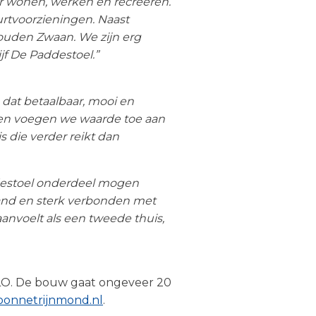
r wonen, werken en recreëren.
rtvoorzieningen. Naast
Gouden Zwaan. We zijn erg
f De Paddestoel.”
dat betaalbaar, mooi en
en voegen we waarde toe aan
 die verder reikt dan
ddestoel onderdeel mogen
land en sterk verbonden met
anvoelt als een tweede thuis,
RLO. De bouw gaat ongeveer 20
onnetrijnmond.nl
.