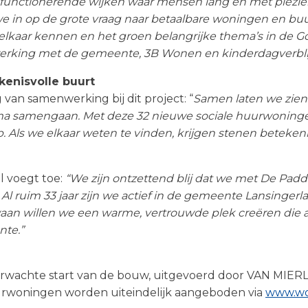
 functionerende wijken waar mensen lang en met plezie
e in op de grote vraag naar betaalbare woningen en buu
 elkaar kennen en het groen belangrijke thema’s in de 
erking met de gemeente, 3B Wonen en kinderdagverblij
enisvolle buurt
an samenwerking bij dit project: “
Samen laten we zien 
a samengaan. Met deze 32 nieuwe sociale huurwoning
Als we elkaar weten te vinden, krijgen stenen betekenis
l voegt toe:
“We zijn ontzettend blij dat we met De Pa
Al ruim 33 jaar zijn we actief in de gemeente Lansinger
aan willen we een warme, vertrouwde plek creëren die a
nte.”
 verwachte start van de bouw, uitgevoerd door VAN MIE
rwoningen worden uiteindelijk aangeboden via
www.wo