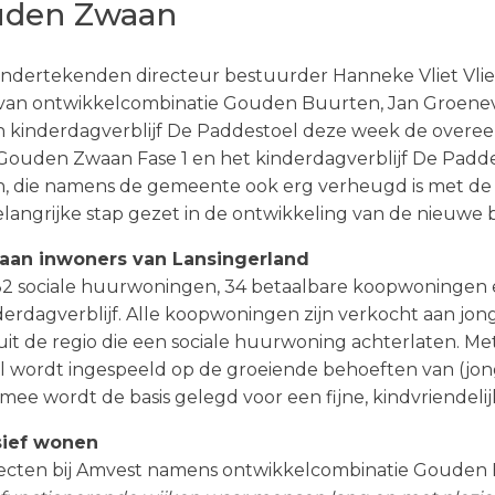
uden Zwaan
 ondertekenden directeur bestuurder Hanneke Vliet Vl
n van ontwikkelcombinatie Gouden Buurten, Jan Groen
 kinderdagverblijf De Paddestoel deze week de overeen
 Gouden Zwaan Fase 1 en het kinderdagverblijf De Padd
, die namens de gemeente ook erg verheugd is met de d
elangrijke stap gezet in de ontwikkeling van de nieuw
aan inwoners van Lansingerland
 32 sociale huurwoningen, 34 betaalbare koopwoningen 
erdagverblijf. Alle koopwoningen zijn verkocht aan j
it de regio die een sociale huurwoning achterlaten. Me
l wordt ingespeeld op de groeiende behoeften van (jo
ermee wordt de basis gelegd voor een fijne, kindvriend
sief wonen
jecten bij Amvest namens ontwikkelcombinatie Gouden 