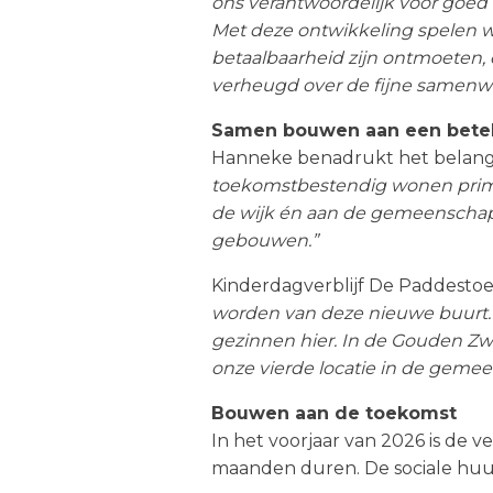
Portfolio
ons verantwoordelijk voor goed
Met deze ontwikkeling spelen w
Team
betaalbaarheid zijn ontmoeten,
verheugd over de fijne samenw
Nieuws
Samen bouwen aan een betek
Contact
Hanneke benadrukt het belang v
toekomstbestendig wonen prim
de wijk én aan de gemeenschap. 
gebouwen.”
Kinderdagverblijf De Paddestoe
worden van deze nieuwe buurt. 
gezinnen hier. In de Gouden Zw
onze vierde locatie in de gemee
Bouwen aan de toekomst
In het voorjaar van 2026 is de
maanden duren. De sociale huu