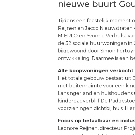
nieuwe buurt Go
Tijdens een feestelijk moment
Reijnen en Jacco Nieuwstrate
MIERLO en Yvonne Verhulst van
de 32 sociale huurwoningen in
bijgewoond door Simon Fortuyn
ontwikkeling. Daarmee is een b
Alle koopwoningen verkocht 
Het totale gebouw bestaat uit
met buitenruimte voor een kind
Lansingerland en huishoudens u
kinderdagverblijf De Paddestoe
voorzieningen dichtbij huis. Hi
Focus op betaalbaar en inclu
Visie en werkwijze
Leonore Reijnen, directeur Pro